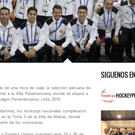
SIGUENOS E
 de una hora de viaje, la selección peruana de
de a la Villa Panamericana, donde se alojará a
HOCKEYP
I Juegos Panamericanos Lima 2019.
artínez, los hockistas nacionales completaron
en la Torre 3 de la Villa
de Atletas, donde
arte de los voluntarios.
 y Estados Unidos (varones) este 29 y 30 de