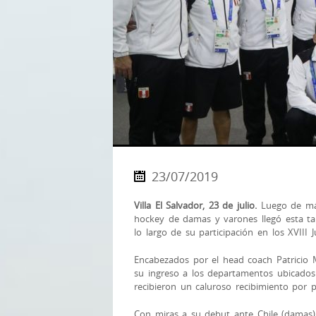
23/07/2019
Villa El Salvador, 23 de julio.
Luego de más
hockey de damas y varones llegó esta tar
lo largo de su participación en los XVII
Encabezados por el head coach Patricio M
su ingreso a los departamentos ubicados 
recibieron un caluroso recibimiento por p
Con miras a su debut ante Chile (damas)