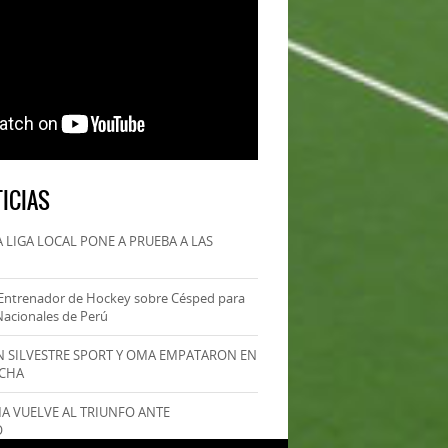
ICIAS
 LIGA LOCAL PONE A PRUEBA A LAS
Entrenador de Hockey sobre Césped para
Nacionales de Perú
AN SILVESTRE SPORT Y OMA EMPATARON EN
ECHA
MA VUELVE AL TRIUNFO ANTE
O