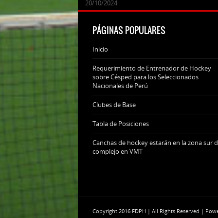
24/09/2025
07/11/2024
20/10/2024
20/10/2024
PÁGINAS POPULARES
Inicio
Requerimiento de Entrenador de Hockey
sobre Césped para los Seleccionados
Nacionales de Perú
Clubes de Base
Tabla de Posiciones
Canchas de hockey estarán en la zona sur d
complejo en VMT
Copyright 2016 FDPH | All Rights Reserved | Po