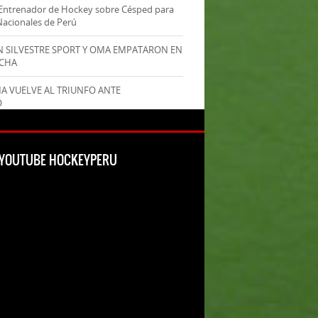
Entrenador de Hockey sobre Césped para
Nacionales de Perú
AN SILVESTRE SPORT Y OMA EMPATARON EN
ECHA
MA VUELVE AL TRIUNFO ANTE
O
L YOUTUBE HOCKEYPERU