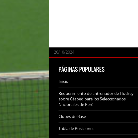
24/09/2025
07/11/2024
20/10/2024
20/10/2024
PÁGINAS POPULARES
Inicio
Requerimiento de Entrenador de Hockey
sobre Césped para los Seleccionados
Nacionales de Perú
Clubes de Base
Tabla de Posiciones