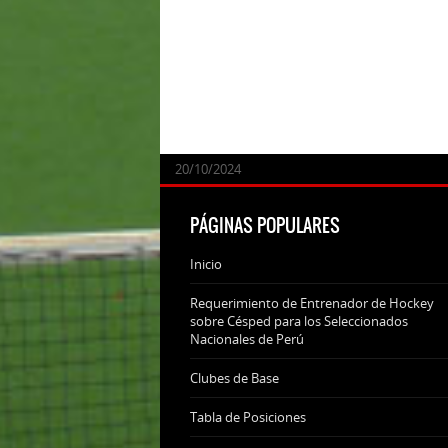
24/09/2025
07/11/2024
20/10/2024
20/10/2024
PÁGINAS POPULARES
Inicio
Requerimiento de Entrenador de Hockey
sobre Césped para los Seleccionados
Nacionales de Perú
Clubes de Base
Tabla de Posiciones