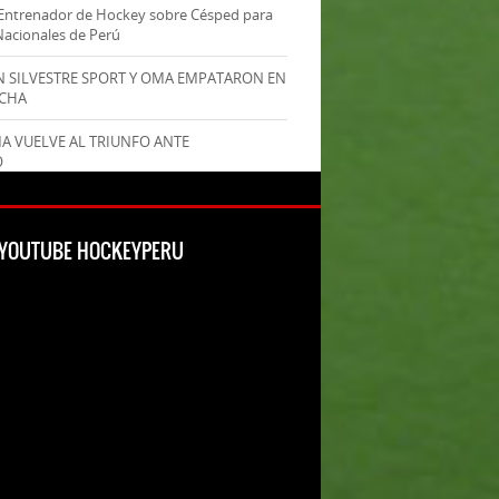
Entrenador de Hockey sobre Césped para
Nacionales de Perú
AN SILVESTRE SPORT Y OMA EMPATARON EN
ECHA
MA VUELVE AL TRIUNFO ANTE
O
L YOUTUBE HOCKEYPERU