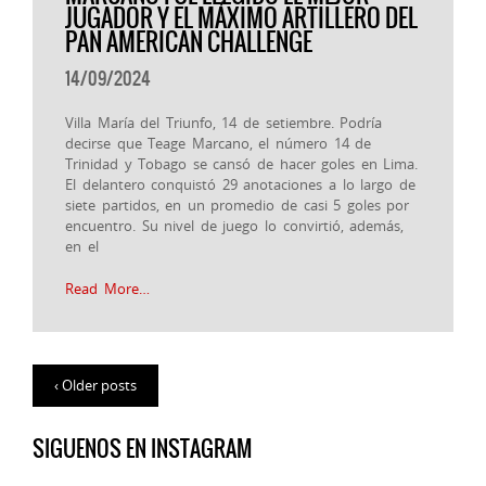
JUGADOR Y EL MÁXIMO ARTILLERO DEL
PAN AMERICAN CHALLENGE
14/09/2024
Villa María del Triunfo, 14 de setiembre. Podría
decirse que Teage Marcano, el número 14 de
Trinidad y Tobago se cansó de hacer goles en Lima.
El delantero conquistó 29 anotaciones a lo largo de
siete partidos, en un promedio de casi 5 goles por
encuentro. Su nivel de juego lo convirtió, además,
en el
Read More…
‹ Older posts
SIGUENOS EN INSTAGRAM