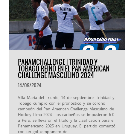
PANAMCHALLENGE | TRINIDAD Y
TOBAGO REINÓ EN EL PAN AMERICAN
CHALLENGE MASCULINO 2024
14/09/2024
Villa María del Triunfo, 14 de septiembre. Trinidad y
Tobago cumplió con el pronóstico y se coronó
campeón del Pan American Challenge Masculino de
Hockey Lima 2024. Los caribeños se impusieron 6-0
a Perú, se llevaron el título y la clasificación para el
Panamericano 2025 en Uruguay. El partido comenzó
con un gol tempranero de