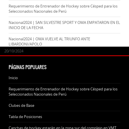
Requerimiento de Entrenador de Hockey sobre Césped para los
Seleccionados Nacionales de Perú
Nacional2024 | SAN SILVESTRE SPORT Y OMA EMPATARON EN EL
INICIO DE LA FECHA
Nacional2024 | OMA VUELVE AL TRIUNFO ANTE
LIBARDONI/APOLO
24/09/2025
07/11/2024
20/10/2024
20/10/2024
PÁGINAS POPULARES
Inicio
Requerimiento de Entrenador de Hockey sobre Césped para los
Seleccionados Nacionales de Perú
Clubes de Base
Tabla de Posiciones
Canchas de hockey estarán en la zona sur del complejo en VMT