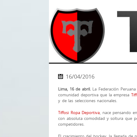
16/04/2016
Lima, 16 de abril.
La Federación Peruana 
comunidad deportiva que la empresa
Tif
y de las selecciones nacionales.
Tiffosi Ropa Deportiva
, nace pensando en
con absoluta comodidad y soltura que p
competidores.
El crecimiento del hockey, la llegada de