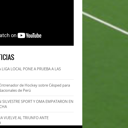
ICIAS
 LIGA LOCAL PONE A PRUEBA A LAS
Entrenador de Hockey sobre Césped para
Nacionales de Perú
AN SILVESTRE SPORT Y OMA EMPATARON EN
ECHA
MA VUELVE AL TRIUNFO ANTE
O