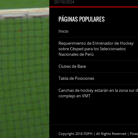
24/09/2025
07/11/2024
20/10/2024
20/10/2024
PÁGINAS POPULARES
Inicio
Requerimiento de Entrenador de Hockey
sobre Césped para los Seleccionados
Nacionales de Perú
Clubes de Base
Tabla de Posiciones
Canchas de hockey estarán en la zona sur d
complejo en VMT
Copyright 2016 FDPH | All Rights Reserved | Po