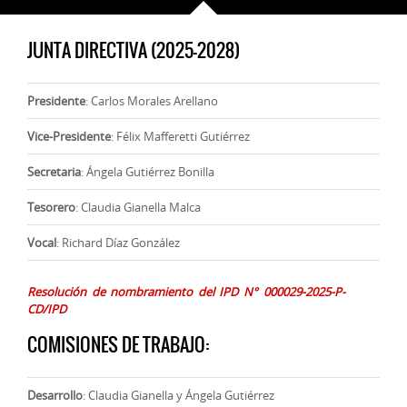
JUNTA DIRECTIVA (2025-2028)
Presidente
: Carlos Morales Arellano
Vice-Presidente
: Félix Mafferetti Gutiérrez
Secretaria
: Ángela Gutiérrez Bonilla
Tesorero
: Claudia Gianella Malca
Vocal
: Richard Díaz González
Resolución de nombramiento del IPD N° 000029-2025-P-
CD/IPD
COMISIONES DE TRABAJO:
Desarrollo
: Claudia Gianella y Ángela Gutiérrez