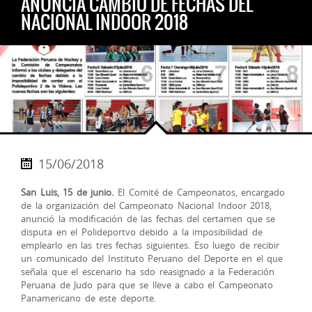
ANUNCIA CAMBIO DE FECHAS DEL
NACIONAL INDOOR 2018
15/06/2018
San Luis, 15 de junio.
El Comité de Campeonatos, encargado
de la organización del Campeonato Nacional Indoor 2018,
anunció la modificación de las fechas del certamen que se
disputa en el Polideportvo debido a la imposibilidad de
emplearlo en las tres fechas siguientes. Eso luego de recibir
un comunicado del Instituto Peruano del Deporte en el que
señala que el escenario ha sdo reasignado a la Federación
Peruana de Judo para que se lleve a cabo el Campeonato
Panamericano de este deporte.