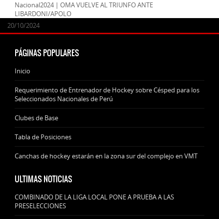
Nacional2024 | OMA VUELVE AL TRIUNFO ANTE
LIBARDONI/APOLO
24/09/2025
07/11/2024
20/10/2024
20/10/2024
PÁGINAS POPULARES
Inicio
Requerimiento de Entrenador de Hockey sobre Césped para los
Seleccionados Nacionales de Perú
Clubes de Base
Tabla de Posiciones
Canchas de hockey estarán en la zona sur del complejo en VMT
ULTIMAS NOTICIAS
COMBINADO DE LA LIGA LOCAL PONE A PRUEBA A LAS
PRESELECCIONES