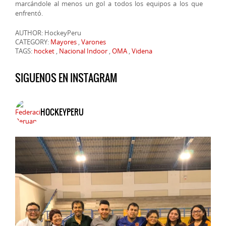
marcándole al menos un gol a todos los equipos a los que
enfrentó.
AUTHOR: HockeyPeru
CATEGORY:
Mayores
,
Varones
TAGS:
hocket
,
Nacional Indoor
,
OMA
,
Videna
SIGUENOS EN INSTAGRAM
HOCKEYPERU