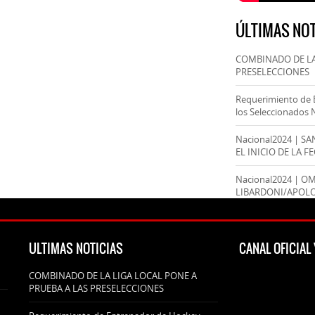
ÚLTIMAS NOT
COMBINADO DE LA
PRESELECCIONES
Requerimiento de 
los Seleccionados 
Nacional2024 | S
EL INICIO DE LA F
Nacional2024 | O
LIBARDONI/APOL
ULTIMAS NOTICIAS
CANAL OFICIA
COMBINADO DE LA LIGA LOCAL PONE A
PRUEBA A LAS PRESELECCIONES