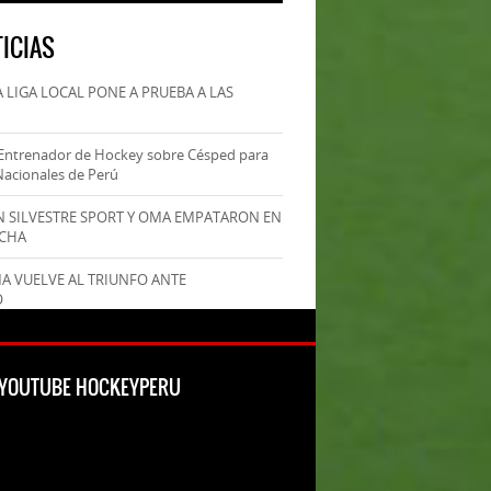
ICIAS
 LIGA LOCAL PONE A PRUEBA A LAS
Entrenador de Hockey sobre Césped para
Nacionales de Perú
AN SILVESTRE SPORT Y OMA EMPATARON EN
ECHA
MA VUELVE AL TRIUNFO ANTE
O
L YOUTUBE HOCKEYPERU