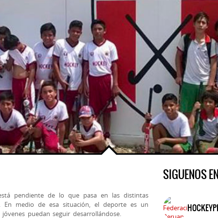
SIGUENOS E
stá pendiente de lo que pasa en las distintas
. En medio de esa situación, el deporte es un
HOCKEYP
 jóvenes puedan seguir desarrollándose.