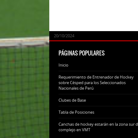
24/09/2025
07/11/2024
20/10/2024
20/10/2024
PÁGINAS POPULARES
Inicio
Requerimiento de Entrenador de Hockey
sobre Césped para los Seleccionados
Nacionales de Perú
Clubes de Base
Tabla de Posiciones
Canchas de hockey estarán en la zona sur d
complejo en VMT