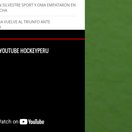
AN SILVESTRE SPORT Y OMA EMPATARON EN
ECHA
MA VUELVE AL TRIUNFO ANTE
O
L YOUTUBE HOCKEYPERU