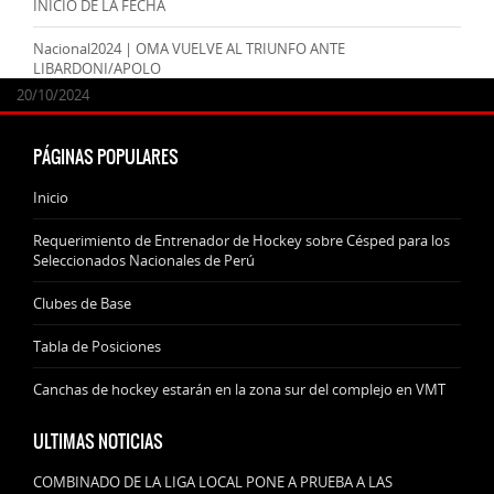
INICIO DE LA FECHA
Nacional2024 | OMA VUELVE AL TRIUNFO ANTE
LIBARDONI/APOLO
24/09/2025
07/11/2024
20/10/2024
20/10/2024
PÁGINAS POPULARES
Inicio
Requerimiento de Entrenador de Hockey sobre Césped para los
Seleccionados Nacionales de Perú
Clubes de Base
Tabla de Posiciones
Canchas de hockey estarán en la zona sur del complejo en VMT
ULTIMAS NOTICIAS
COMBINADO DE LA LIGA LOCAL PONE A PRUEBA A LAS