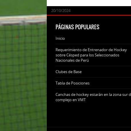
24/09/2025
07/11/2024
20/10/2024
20/10/2024
PÁGINAS POPULARES
Inicio
Requerimiento de Entrenador de Hockey
sobre Césped para los Seleccionados
Nacionales de Perú
Clubes de Base
Tabla de Posiciones
Canchas de hockey estarán en la zona sur d
complejo en VMT