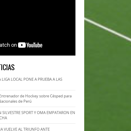
ICIAS
 LIGA LOCAL PONE A PRUEBA A LAS
Entrenador de Hockey sobre Césped para
Nacionales de Perú
AN SILVESTRE SPORT Y OMA EMPATARON EN
ECHA
MA VUELVE AL TRIUNFO ANTE