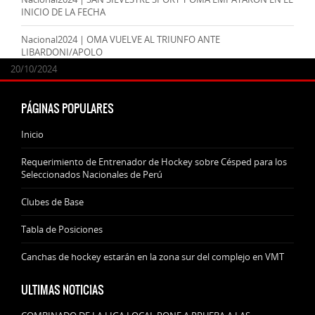
INICIO DE LA FECHA
Nacional2024 | OMA VUELVE AL TRIUNFO ANTE
LIBARDONI/APOLO
24/09/2025
07/11/2024
20/10/2024
20/10/2024
PÁGINAS POPULARES
Inicio
Requerimiento de Entrenador de Hockey sobre Césped para los
Seleccionados Nacionales de Perú
Clubes de Base
Tabla de Posiciones
Canchas de hockey estarán en la zona sur del complejo en VMT
ULTIMAS NOTICIAS