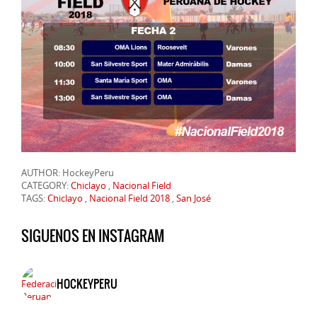
AUTHOR: HockeyPeru
CATEGORY:
Chiclayo
,
Nacional Field
TAGS:
Chiclayo
,
Nacional Field 2018
,
San José
SIGUENOS EN INSTAGRAM
HOCKEYPERU