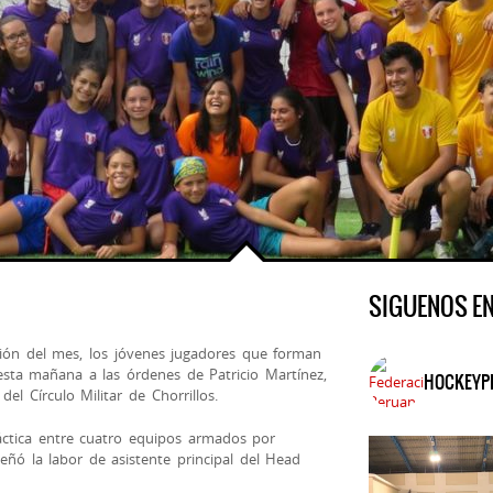
SIGUENOS E
ión del mes, los jóvenes jugadores que forman
esta mañana a las órdenes de Patricio Martínez,
HOCKEYP
el Círculo Militar de Chorrillos.
ráctica entre cuatro equipos armados por
ñó la labor de asistente pri
ncipal del Head