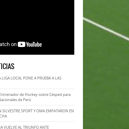
ICIAS
 LIGA LOCAL PONE A PRUEBA A LAS
Entrenador de Hockey sobre Césped para
Nacionales de Perú
AN SILVESTRE SPORT Y OMA EMPATARON EN
ECHA
MA VUELVE AL TRIUNFO ANTE