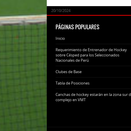
24/09/2025
07/11/2024
20/10/2024
20/10/2024
PÁGINAS POPULARES
Inicio
Requerimiento de Entrenador de Hockey
sobre Césped para los Seleccionados
Nacionales de Perú
Clubes de Base
Tabla de Posiciones
Canchas de hockey estarán en la zona sur d
complejo en VMT