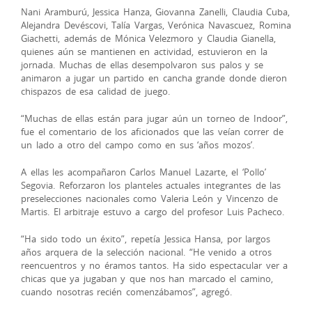
Nani Aramburú, Jessica Hanza, Giovanna Zanelli, Claudia Cuba,
Alejandra Devéscovi, Talía Vargas, Verónica Navascuez, Romina
Giachetti, además de Mónica Velezmoro y Claudia Gianella,
quienes aún se mantienen en actividad, estuvieron en la
jornada. Muchas de ellas desempolvaron sus palos y se
animaron a jugar un partido en cancha grande donde dieron
chispazos de esa calidad de juego.
“Muchas de ellas están para jugar aún un torneo de Indoor”,
fue el comentario de los aficionados que las veían correr de
un lado a otro del campo como en sus ‘años mozos’.
A ellas les acompañaron Carlos Manuel Lazarte, el ‘Pollo’
Segovia. Reforzaron los planteles actuales integrantes de las
preselecciones nacionales como Valeria León y Vincenzo de
Martis. El arbitraje estuvo a cargo del profesor Luis Pacheco.
“Ha sido todo un éxito”, repetía Jessica Hansa, por largos
años arquera de la selección nacional. “He venido a otros
reencuentros y no éramos tantos. Ha sido espectacular ver a
chicas que ya jugaban y que nos han marcado el camino,
cuando nosotras recién comenzábamos”, agregó.