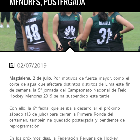
MENORES, POSTERGADA
02/07/2019
Magdalena, 2 de julio.
Por motivos de fuerza mayor, como el
corte de agua que afectará distintos distritos de Lima este fin
de semana, la 5° jornada del Campeonato Nacional de Field
Hockey Menores 2019 se ha suspendido esta tarde.
Con ello, la 6° fecha, que se iba a desarrollar el próximo
sábado (13 de julio) para cerrar la Primera Ronda del
certamen, también ha quedado postergada y pendiente de
reprogramación.
En los próximos días, la Federación Peruana de Hockey