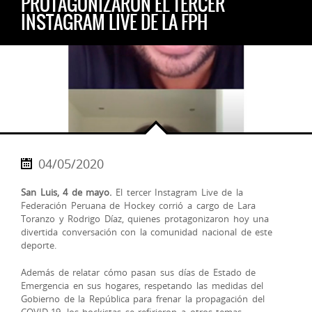
PROTAGONIZARON EL TERCER
INSTAGRAM LIVE DE LA FPH
04/05/2020
San Luis, 4 de mayo.
El tercer Instagram Live de la
Federación Peruana de Hockey corrió a cargo de Lara
Toranzo y Rodrigo Díaz, quienes protagonizaron hoy una
divertida conversación con la comunidad nacional de este
deporte.
Además de relatar cómo pasan sus días de Estado de
Emergencia en sus hogares, respetando las medidas del
Gobierno de la República para frenar la propagación del
COVID-19, los hockistas se refirieron a otros temas