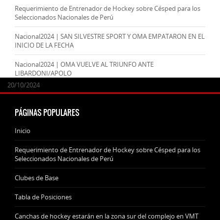
Requerimiento de Entrenador de Hockey sobre Césped para los
Seleccionados Nacionales de Perú
Nacional2024 | SAN SILVESTRE SPORT Y OMA EMPATARON EN EL
INICIO DE LA FECHA
Nacional2024 | OMA VUELVE AL TRIUNFO ANTE
LIBARDONI/APOLO
24/09/2025
07/11/2024
20/10/2024
20/10/2024
PÁGINAS POPULARES
Inicio
Requerimiento de Entrenador de Hockey sobre Césped para los
Seleccionados Nacionales de Perú
Clubes de Base
Tabla de Posiciones
Canchas de hockey estarán en la zona sur del complejo en VMT