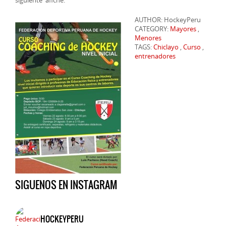
siguiente afiche:
AUTHOR: HockeyPeru
CATEGORY:
Mayores
,
Menores
TAGS:
Chiclayo
,
Curso
,
entrenadores
SIGUENOS EN INSTAGRAM
HOCKEYPERU