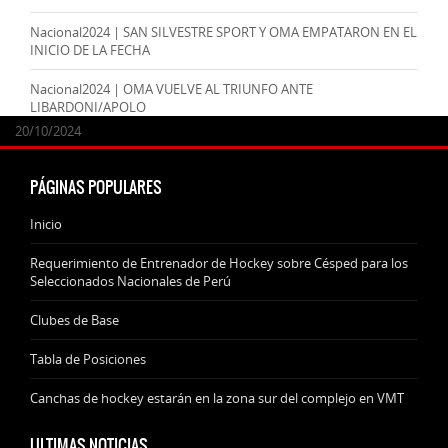
Nacional2024 | SAN SILVESTRE SPORT Y OMA EMPATARON EN EL
INICIO DE LA FECHA
Nacional2024 | OMA VUELVE AL TRIUNFO ANTE
LIBARDONI/APOLO
24/09/2025
07/11/2024
20/10/2024
20/10/2024
PÁGINAS POPULARES
Inicio
Requerimiento de Entrenador de Hockey sobre Césped para los
Seleccionados Nacionales de Perú
Clubes de Base
Tabla de Posiciones
Canchas de hockey estarán en la zona sur del complejo en VMT
ULTIMAS NOTICIAS