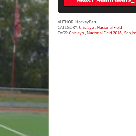
AUTHOR: HockeyPeru
CATEGORY:
Chiclayo
,
Nacional Field
TAGS:
Chiclayo
,
Nacional Field 2018
,
San Jo