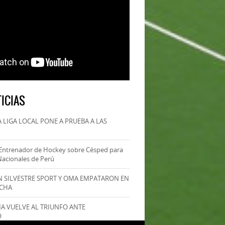
ICIAS
 LIGA LOCAL PONE A PRUEBA A LAS
Entrenador de Hockey sobre Césped para
Nacionales de Perú
AN SILVESTRE SPORT Y OMA EMPATARON EN
ECHA
MA VUELVE AL TRIUNFO ANTE
O