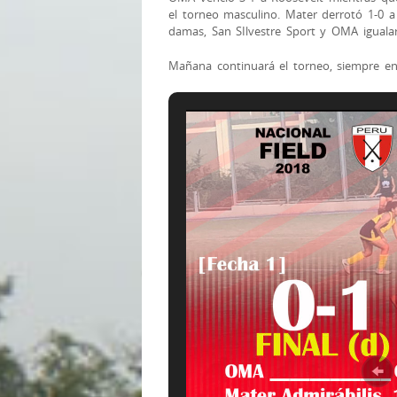
el torneo masculino. Mater derrotó 1-0 
damas, San SIlvestre Sport y OMA igualar
Mañana continuará el torneo, siempre en l