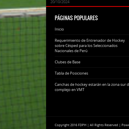
24/09/2025
07/11/2024
20/10/2024
20/10/2024
PÁGINAS POPULARES
Inicio
Requerimiento de Entrenador de Hockey
sobre Césped para los Seleccionados
Nacionales de Perú
Clubes de Base
Tabla de Posiciones
Canchas de hockey estarán en la zona sur d
complejo en VMT
Copyright 2016 FDPH | All Rights Reserved | Po