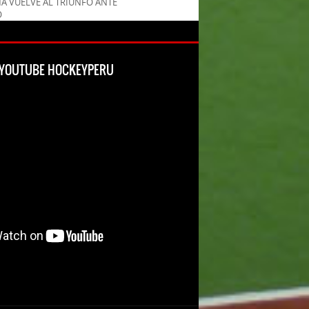
MA VUELVE AL TRIUNFO ANTE
O
L YOUTUBE HOCKEYPERU