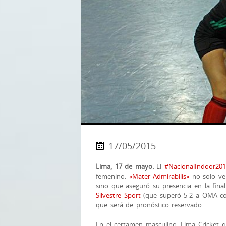
17/05/2015
Lima, 17 de mayo.
El
‪#‎
NacionalIndoor201
femenino.
«Mater Admirabilis»
no solo ven
sino que aseguró su presencia en la fin
Silvestre Sport
(que superó 5-2 a OMA con
que será de pronóstico reservado.
En el certamen masculino, Lima Cricket q