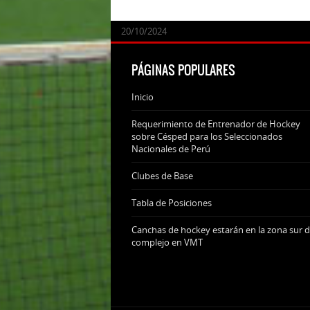
24/09/2025
07/11/2024
20/10/2024
20/10/2024
PÁGINAS POPULARES
Inicio
Requerimiento de Entrenador de Hockey
sobre Césped para los Seleccionados
Nacionales de Perú
Clubes de Base
Tabla de Posiciones
Canchas de hockey estarán en la zona sur d
complejo en VMT