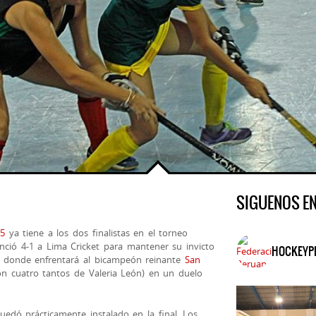
SIGUENOS E
5‬
ya tiene a los dos finalistas en el torneo
ció 4-1 a Lima Cricket para mantener su invicto
HOCKEYP
al donde enfrentará al bicampeón reinante
San
 cuatro tantos de Valeria León) en un duelo
uedó prácticamente instalado en la final. Los