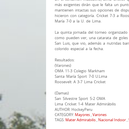
más exigente
s dirán que le falta un pu
mantienen intactas sus opciones de dispu
hicieron con categoría. Cricket 7-3 a Ro
María 7-0 a la U. de Lima.
La quinta jornada del torneo organizado
como pueden ver, una catarata de goles 
San Luis, que vio, además a nutridas bar
colorido especial a la fecha.
Resultados:
(Varones)
OMA 11-3 Colegio Markham
Santa María Sport 7-0 U.Lima
Roosevelt A 3-7 Lima Cricket
(Damas)
San Silvestre Sport 5-2 OMA
Lima Cricket 1-4 Mater Admirábilis
AUTHOR: HockeyPeru
CATEGORY:
Mayores
,
Varones
TAGS:
Mater Admirabilis
,
Nacional Indoor
,