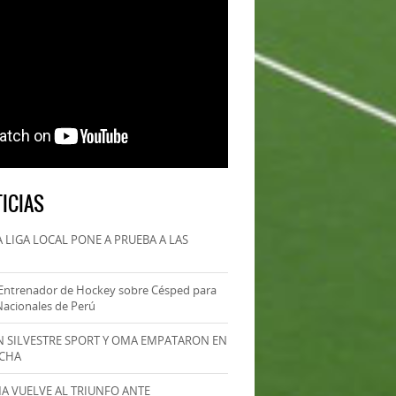
ICIAS
 LIGA LOCAL PONE A PRUEBA A LAS
Entrenador de Hockey sobre Césped para
Nacionales de Perú
AN SILVESTRE SPORT Y OMA EMPATARON EN
ECHA
MA VUELVE AL TRIUNFO ANTE