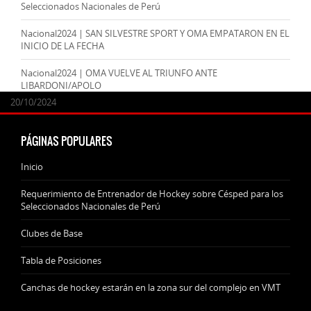
Seleccionados Nacionales de Perú
Nacional2024 | SAN SILVESTRE SPORT Y OMA EMPATARON EN EL
INICIO DE LA FECHA
Nacional2024 | OMA VUELVE AL TRIUNFO ANTE
LIBARDONI/APOLO
24/09/2025
07/11/2024
20/10/2024
20/10/2024
PÁGINAS POPULARES
Inicio
Requerimiento de Entrenador de Hockey sobre Césped para los
Seleccionados Nacionales de Perú
Clubes de Base
Tabla de Posiciones
Canchas de hockey estarán en la zona sur del complejo en VMT