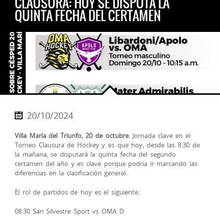
CLAUSURA: HOY SE DISPUTA LA
QUINTA FECHA DEL CERTAMEN
20/10/2024
Villa María del Triunfo, 20 de octubre.
Jornada clave en el
Torneo Clausura de Hockey y es que hoy, desde las 8:30 de
la mañana, se disputará la quinta fecha del segundo
certamen del año y es clave porque podría ir marcando las
diferencias en la clasificación general.
El rol de partidos de hoy es el siguiente:
08:30 San Silvestre Sport vs OMA D