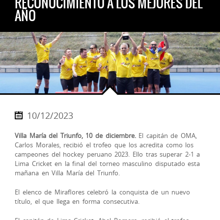
RECONOCIMIENTO A LOS MEJORES DEL
AÑO
10/12/2023
Villa María del Triunfo, 10 de diciembre.
El capitán de OMA,
Carlos Morales, recibió el trofeo que los acredita como los
campeones del hockey peruano 2023. Ello tras superar 2-1 a
Lima Cricket en la final del torneo masculino disputado esta
mañana en Villa María del Triunfo.
El elenco de Miraflores celebró la conquista de un nuevo
título, el que llega en forma consecutiva.