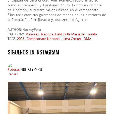
El capitán de Lima Cricket, Abel Romero, recibió el trofeo
como subcampeón; y Gianfranco Ccuro, lo hizo en nombre
de Libardoni, el tercero mejor ubicado en el campeonato.
Ellos recibieron sus galardones de manos de los directores de
la Federación, Pier Baracco y José Antonio Aguirre.
AUTHOR: HockeyPeru
CATEGORY:
Mayores
,
Nacional Field
,
Villa María del Triunfo
TAGS:
2023
,
Campeonato Nacional
,
Lima Cricket
,
OMA
SIGUENOS EN INSTAGRAM
HOCKEYPERU