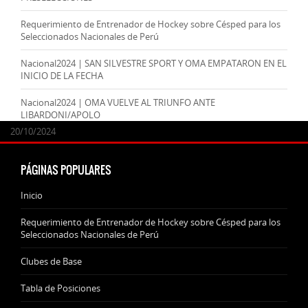
Requerimiento de Entrenador de Hockey sobre Césped para los
Seleccionados Nacionales de Perú
Nacional2024 | SAN SILVESTRE SPORT Y OMA EMPATARON EN EL
INICIO DE LA FECHA
Nacional2024 | OMA VUELVE AL TRIUNFO ANTE
LIBARDONI/APOLO
24/09/2025
07/11/2024
20/10/2024
20/10/2024
PÁGINAS POPULARES
Inicio
Requerimiento de Entrenador de Hockey sobre Césped para los
Seleccionados Nacionales de Perú
Clubes de Base
Tabla de Posiciones