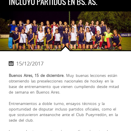
INCLUYÓ PARTIDOS EN BS. AS.
15/12/2017
Buenos Aires, 15 de diciembre.
Muy buenas lecciones están
obteniendo las preselecciones nacionales de hockey en la
base de entrenamiento que vienen cumpliendo desde mitad
de semana en Buenos Aires.
Entrenamientos a doble turno, ensayos técnicos y la
oportunidad de disputar incluso partidos oficiales, como el
que sostuvieron anteanoche ante el Club Pueyrredón, en la
sede del club.