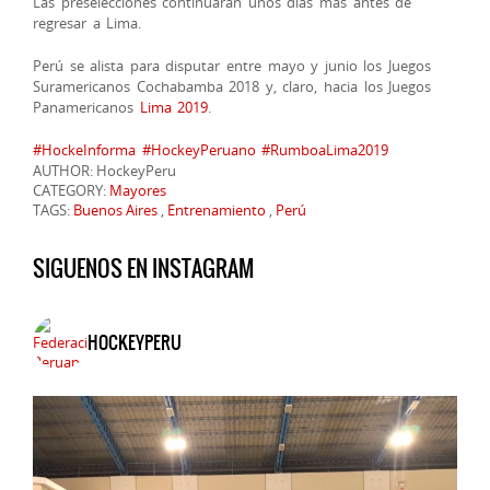
Las preselecciones continuarán unos días más antes de
regresar a Lima.
Perú se alista para disputar entre mayo y junio los Juegos
Suramericanos Cochabamba 2018 y, claro, hacia los Juegos
Panamericanos
Lima 2019
.
#
HockeInforma
#
HockeyPeruano
#
RumboaLima2019
AUTHOR: HockeyPeru
CATEGORY:
Mayores
TAGS:
Buenos Aires
,
Entrenamiento
,
Perú
SIGUENOS EN INSTAGRAM
HOCKEYPERU