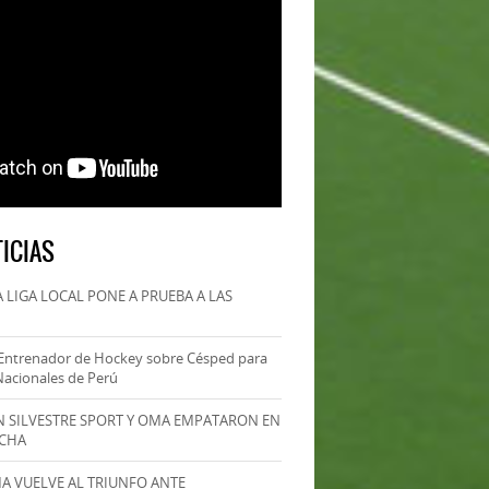
ICIAS
 LIGA LOCAL PONE A PRUEBA A LAS
Entrenador de Hockey sobre Césped para
Nacionales de Perú
AN SILVESTRE SPORT Y OMA EMPATARON EN
ECHA
MA VUELVE AL TRIUNFO ANTE