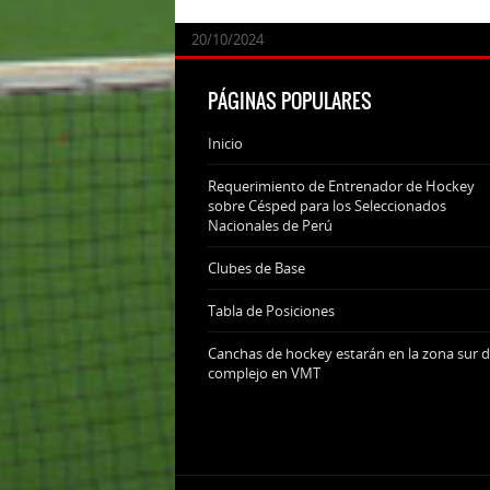
24/09/2025
07/11/2024
20/10/2024
20/10/2024
PÁGINAS POPULARES
Inicio
Requerimiento de Entrenador de Hockey
sobre Césped para los Seleccionados
Nacionales de Perú
Clubes de Base
Tabla de Posiciones
Canchas de hockey estarán en la zona sur d
complejo en VMT