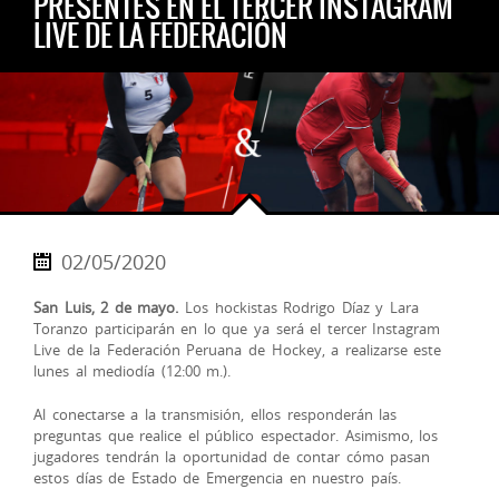
PRESENTES EN EL TERCER INSTAGRAM
LIVE DE LA FEDERACIÓN
02/05/2020
San Luis, 2 de mayo.
Los hockistas Rodrigo Díaz y Lara
Toranzo participarán en lo que ya será el tercer Instagram
Live de la Federación Peruana de Hockey, a realizarse este
lunes al mediodía (12:00 m.).
Al conectarse a la transmisión, ellos responderán las
preguntas que realice el público espectador. Asimismo, los
jugadores tendrán la oportunidad de contar cómo pasan
estos d
ías de Estado de Emergencia en nuestro país.