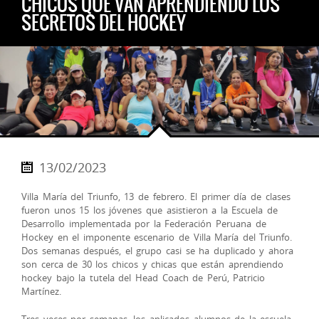
CHICOS QUE VAN APRENDIENDO LOS
SECRETOS DEL HOCKEY
13/02/2023
Villa María del Triunfo, 13 de febrero. El primer día de clases
fueron unos 15 los jóvenes que asistieron a la Escuela de
Desarrollo implementada por la Federación Peruana de
Hockey en el imponente escenario de Villa María del Triunfo.
Dos semanas después, el grupo casi se ha duplicado y ahora
son cerca de 30 los chicos y chicas que están aprendiendo
hockey bajo la tutela del Head Coach de Perú, Patricio
Martínez.
Tres veces por semanas, los aplicados alumnos de la escuela