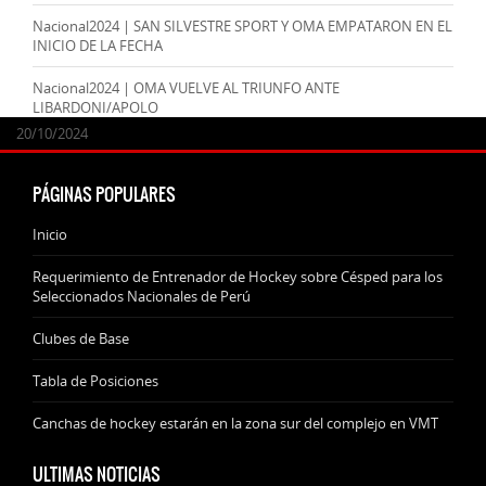
Nacional2024 | SAN SILVESTRE SPORT Y OMA EMPATARON EN EL
INICIO DE LA FECHA
Nacional2024 | OMA VUELVE AL TRIUNFO ANTE
LIBARDONI/APOLO
24/09/2025
07/11/2024
20/10/2024
20/10/2024
PÁGINAS POPULARES
Inicio
Requerimiento de Entrenador de Hockey sobre Césped para los
Seleccionados Nacionales de Perú
Clubes de Base
Tabla de Posiciones
Canchas de hockey estarán en la zona sur del complejo en VMT
ULTIMAS NOTICIAS