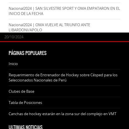
Nacional2024 | SAN SILVESTRE SPORT Y OMA EMPATARON EN EL
INICIO DE LA FECHA
Nacional2024 | OMA VUELVE AL TRIUNFO ANTE
LIBARDONI/APOLO
24/09/2025
07/11/2024
20/10/2024
20/10/2024
PÁGINAS POPULARES
Inicio
Requerimiento de Entrenador de Hockey sobre Césped para los
Seleccionados Nacionales de Perú
Clubes de Base
Tabla de Posiciones
Canchas de hockey estarán en la zona sur del complejo en VMT
ULTIMAS NOTICIAS