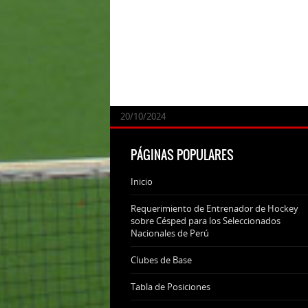
24/09/2025
07/11/2024
20/10/2024
20/10/2024
PÁGINAS POPULARES
Inicio
Requerimiento de Entrenador de Hockey
sobre Césped para los Seleccionados
Nacionales de Perú
Clubes de Base
Tabla de Posiciones