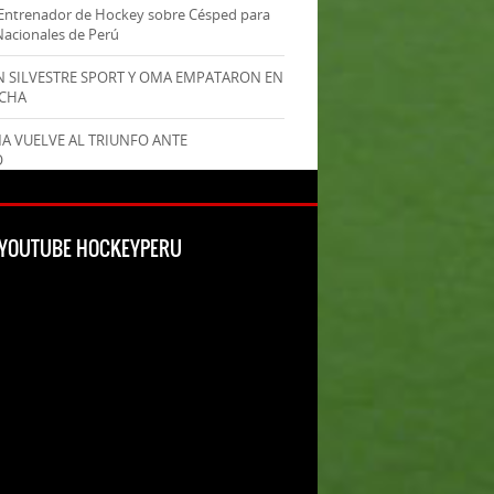
Entrenador de Hockey sobre Césped para
Nacionales de Perú
AN SILVESTRE SPORT Y OMA EMPATARON EN
ECHA
MA VUELVE AL TRIUNFO ANTE
O
L YOUTUBE HOCKEYPERU