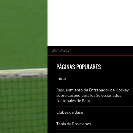
24/09/2025
07/11/2024
20/10/2024
20/10/2024
PÁGINAS POPULARES
Inicio
Requerimiento de Entrenador de Hockey
sobre Césped para los Seleccionados
Nacionales de Perú
Clubes de Base
Tabla de Posiciones