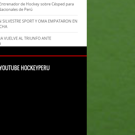
Entrenador de Hockey sobre Césped para
Nacionales de Perú
AN SILVESTRE SPORT Y OMA EMPATARON EN
ECHA
MA VUELVE AL TRIUNFO ANTE
O
L YOUTUBE HOCKEYPERU