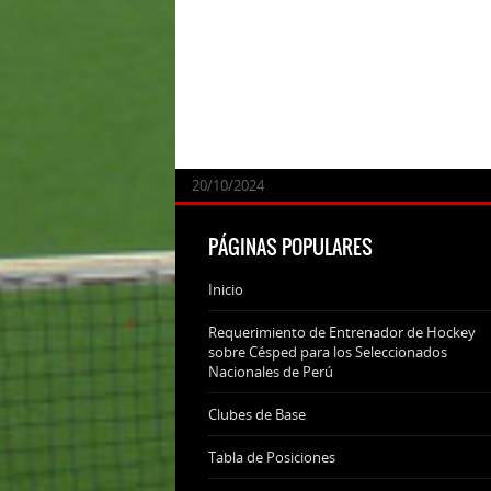
24/09/2025
07/11/2024
20/10/2024
20/10/2024
PÁGINAS POPULARES
Inicio
Requerimiento de Entrenador de Hockey
sobre Césped para los Seleccionados
Nacionales de Perú
Clubes de Base
Tabla de Posiciones