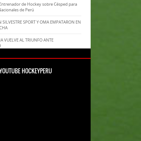
Entrenador de Hockey sobre Césped para
Nacionales de Perú
AN SILVESTRE SPORT Y OMA EMPATARON EN
ECHA
MA VUELVE AL TRIUNFO ANTE
O
L YOUTUBE HOCKEYPERU