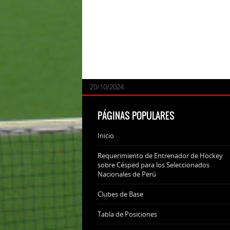
24/09/2025
07/11/2024
20/10/2024
20/10/2024
PÁGINAS POPULARES
Inicio
Requerimiento de Entrenador de Hockey
sobre Césped para los Seleccionados
Nacionales de Perú
Clubes de Base
Tabla de Posiciones