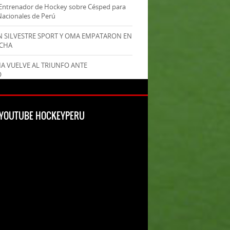
Entrenador de Hockey sobre Césped para
Nacionales de Perú
AN SILVESTRE SPORT Y OMA EMPATARON EN
ECHA
MA VUELVE AL TRIUNFO ANTE
O
L YOUTUBE HOCKEYPERU