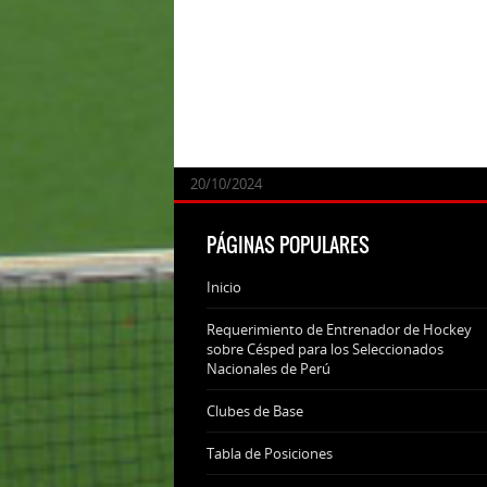
24/09/2025
07/11/2024
20/10/2024
20/10/2024
PÁGINAS POPULARES
Inicio
Requerimiento de Entrenador de Hockey
sobre Césped para los Seleccionados
Nacionales de Perú
Clubes de Base
Tabla de Posiciones