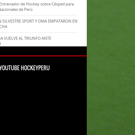
Entrenador de Hockey sobre Césped para
Nacionales de Perú
AN SILVESTRE SPORT Y OMA EMPATARON EN
ECHA
MA VUELVE AL TRIUNFO ANTE
O
L YOUTUBE HOCKEYPERU