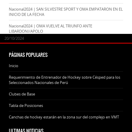
Nacional2024 | SAN SILVESTRE SPORT Y OMA EMPATARON EN EL
INICIO DE LA FECHA
Nacional2024 | OMA VUELVE AL TRIUNFO ANTE
LIBARDONI/APOLO
24/09/2025
07/11/2024
20/10/2024
20/10/2024
PÁGINAS POPULARES
Inicio
Requerimiento de Entrenador de Hockey sobre Césped para los
Seleccionados Nacionales de Perú
Clubes de Base
Tabla de Posiciones
Canchas de hockey estarán en la zona sur del complejo en VMT
ULTIMAS NOTICIAS