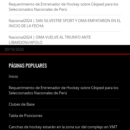
Requerimiento de Entrenador de Hockey sobre Césped para los
Seleccionados Nacionales de Perú
Nacional2024 | SAN SILVESTRE SPORT Y OMA EMPATARON EN EL
INICIO DE LA FECHA
Nacional2024 | OMA VUELVE AL TRIUNFO ANTE
LIBARDONI/APOLO
24/09/2025
07/11/2024
20/10/2024
20/10/2024
PÁGINAS POPULARES
Inicio
Requerimiento de Entrenador de Hockey sobre Césped para los
Seleccionados Nacionales de Perú
Clubes de Base
Tabla de Posiciones
Canchas de hockey estarán en la zona sur del complejo en VMT