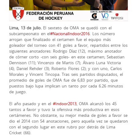
Lima, 13 de julio.
El sexteto de OMA se quedó con el
subcampeonato en el
‪#‎
NacionalIndoor2016‬
. Los número
arrojan que finalizado el certamen fue el equipo más
goleador del torneo con 41 goles a favor, repartidos entre los
siguientes anotadores: Rodrigo Díaz (12), máximo anotador
de córner corto -con seis goles- en este certamen; Sebastian
Dennison (11); Vincenzo de Martis (7); Álvaro Luna V
ictoria
(4); Daniel Rehder (3); Roberto Flores (2); y con uno, Carlos
Morales y Vincent Tincopa. Tras seis partidos disputados, el
promedio de goles de OMA fue de 6,83 por partido, que
puestos bajo lupa implican un tanto por cada 6.26 minutos
de juego.
El año pasado y en el
‪#‎
Indoor2013‬
, OMA alcanzó los 45
tantos a favor y tuvo la ofensiva más productiva en esos
certámenes. No obstante, su mejor media de goles a favor se
dio el 2014 con 54 anotaciones, pero aquella vez se quedaron
con el segundo lugar en este rubro por detrás de Lima
Cricket (66).