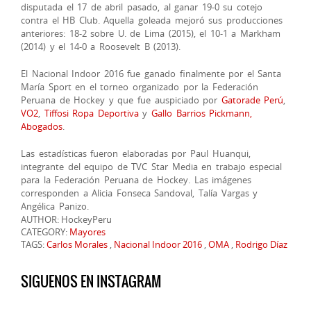
disputada el 17 de abril pasado, al ganar 19-0 su cotejo
contra el HB Club. Aquella goleada mejoró sus producciones
anteriores: 18-2 sobre U. de Lima (2015), el 10-1 a Markham
(2014) y el 14-0 a Roosevelt B (2013).
El Nacional Indoor 2016 fue ganado finalmente por el Santa
María Sport en el torneo organizado por la Federación
Peruana de Hockey y que fue auspiciado por
Gatorade Perú
,
VO2
,
Tiffosi Ropa Deportiva
y
Gallo Barrios Pickmann,
Abogados
.
Las estadísticas fueron elaboradas por Paul Huanqui,
integrante del equipo de TVC Star Media en trabajo especial
para la Federación Peruana de Hockey. Las imágenes
corresponden a Alicia Fonseca Sandoval, Talía Vargas y
Angélica Panizo.
AUTHOR: HockeyPeru
CATEGORY:
Mayores
TAGS:
Carlos Morales
,
Nacional Indoor 2016
,
OMA
,
Rodrigo Díaz
SIGUENOS EN INSTAGRAM