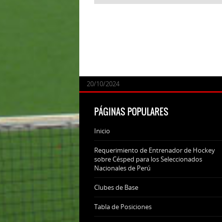
24/09/2025
07/11/2024
20/10/2024
20/10/2024
PÁGINAS POPULARES
Inicio
Requerimiento de Entrenador de Hockey
sobre Césped para los Seleccionados
Nacionales de Perú
Clubes de Base
Tabla de Posiciones