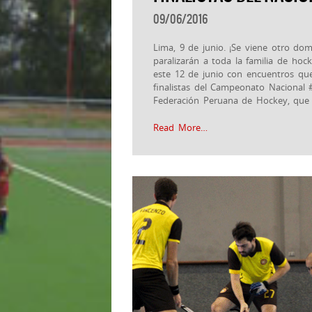
09/06/2016
Lima, 9 de junio. ¡Se viene otro d
paralizarán a toda la familia de hoc
este 12 de junio con encuentros que
finalistas del Campeonato Nacional ‪
Federación Peruana de Hockey, que
Read More…