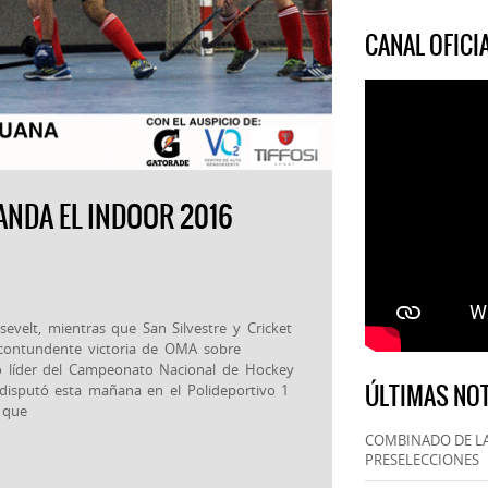
CANAL OFIC
NDA EL INDOOR 2016
evelt, mientras que San Silvestre y Cricket
 contundente victoria de OMA sobre
io líder del Campeonato Nacional de Hockey
ÚLTIMAS NOT
disputó esta mañana en el Polideportivo 1
 que
COMBINADO DE LA
PRESELECCIONES