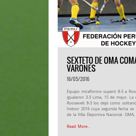
SEXTETO DE OMA COMA
VARONES
16/05/2016
Equipo miraflorino superó 8-3 a Roos
igualaron 3-3 Lima, 15 de mayo. La
Roosevelt 8-3 los dejó como solitar
Indoor 2016 cuya segunda fecha se 
de la Villa Deportiva Nacional. OMA,
Read More…