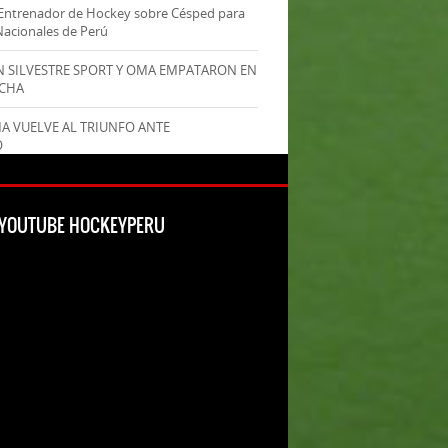
Entrenador de Hockey sobre Césped para
Nacionales de Perú
AN SILVESTRE SPORT Y OMA EMPATARON EN
ECHA
MA VUELVE AL TRIUNFO ANTE
O
L YOUTUBE HOCKEYPERU