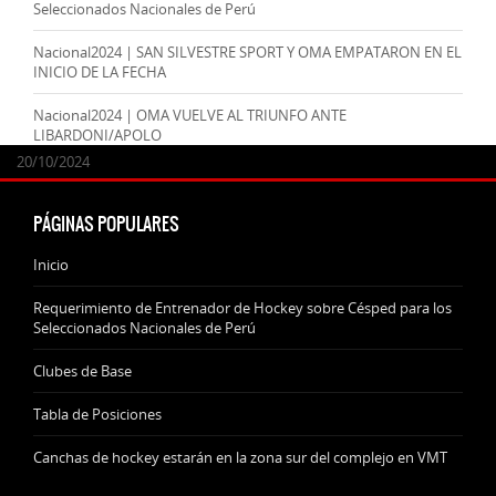
Seleccionados Nacionales de Perú
Nacional2024 | SAN SILVESTRE SPORT Y OMA EMPATARON EN EL
INICIO DE LA FECHA
Nacional2024 | OMA VUELVE AL TRIUNFO ANTE
LIBARDONI/APOLO
24/09/2025
07/11/2024
20/10/2024
20/10/2024
PÁGINAS POPULARES
Inicio
Requerimiento de Entrenador de Hockey sobre Césped para los
Seleccionados Nacionales de Perú
Clubes de Base
Tabla de Posiciones
Canchas de hockey estarán en la zona sur del complejo en VMT