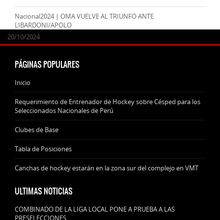
Nacional2024 | OMA VUELVE AL TRIUNFO ANTE
LIBARDONI/APOLO
24/09/2025
07/11/2024
20/10/2024
20/10/2024
PÁGINAS POPULARES
Inicio
Requerimiento de Entrenador de Hockey sobre Césped para los
Seleccionados Nacionales de Perú
Clubes de Base
Tabla de Posiciones
Canchas de hockey estarán en la zona sur del complejo en VMT
ULTIMAS NOTICIAS
COMBINADO DE LA LIGA LOCAL PONE A PRUEBA A LAS
PRESELECCIONES