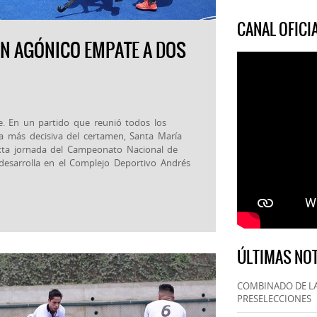
CANAL OFIC
N AGÓNICO EMPATE A DOS
re. En un partido que reunió todos los
ia más decisiva del certamen, Santa María
exta jornada del Campeonato Nacional de
desarrolla en el Complejo Deportivo Andrés
ÚLTIMAS NOT
COMBINADO DE LA
PRESELECCIONES