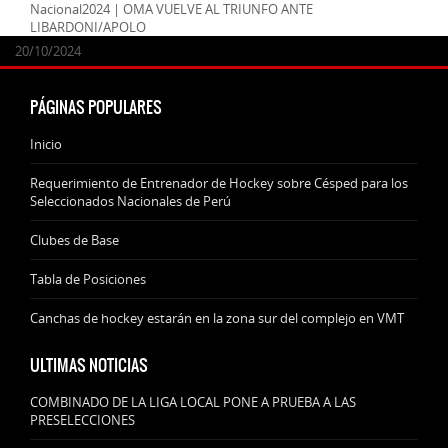
Nacional2024 | OMA VUELVE AL TRIUNFO ANTE
LIBARDONI/APOLO
24/09/2025
07/11/2024
20/10/2024
20/10/2024
PÁGINAS POPULARES
Inicio
Requerimiento de Entrenador de Hockey sobre Césped para los
Seleccionados Nacionales de Perú
Clubes de Base
Tabla de Posiciones
Canchas de hockey estarán en la zona sur del complejo en VMT
ULTIMAS NOTICIAS
COMBINADO DE LA LIGA LOCAL PONE A PRUEBA A LAS
PRESELECCIONES