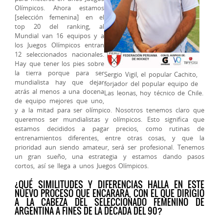
Olímpicos. Ahora estamos
[selección femenina] en el
top 20 del ranking, al
Mundial van 16 equipos y a
los Juegos Olímpicos entran
12 seleccionados nacionales.
Hay que tener los pies sobre
la tierra porque para ser
Sergio Vigil, el popular Cachito,
mundialista hay que dejar
forjador del popular equipo de
atrás al menos a una docena
Las leonas, hoy técnico de Chile.
de equipo mejores que uno,
y a la mitad para ser olímpico. Nosotros tenemos claro que
queremos ser mundialistas y olímpicos. Esto significa que
estamos decididos a pagar precios, como rutinas de
entrenamientos diferentes, entre otras cosas, y que la
prioridad aun siendo amateur, será ser profesional. Tenemos
un gran sueño, una estrategia y estamos dando pasos
cortos, así se llega a unos Juegos Olímpicos.
¿QUÉ SIMILITUDES Y DIFERENCIAS HALLA EN ESTE
NUEVO PROCESO QUE ENCARARÁ, CON EL QUE DIRIGIÓ
A LA CABEZA DEL SELECCIONADO FEMENINO DE
ARGENTINA A FINES DE LA DÉCADA DEL 90?