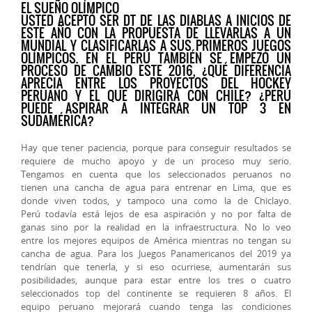
EL SUEÑO OLÍMPICO
USTED ACEPTÓ SER DT DE LAS DIABLAS A INICIOS DE
ESTE AÑO CON LA PROPUESTA DE LLEVARLAS A UN
MUNDIAL Y CLASIFICARLAS A SUS PRIMEROS JUEGOS
OLÍMPICOS. EN EL PERÚ TAMBIÉN SE EMPEZÓ UN
PROCESO DE CAMBIO ESTE 2016, ¿QUÉ DIFERENCIA
APRECIA ENTRE LOS PROYECTOS DEL HOCKEY
PERUANO Y EL QUE DIRIGIRÁ CON CHILE? ¿PERÚ
PUEDE ASPIRAR A INTEGRAR UN TOP 3 EN
SUDAMÉRICA?
Hay que tener paciencia, porque para conseguir resultados se
requiere de mucho apoyo y de un proceso muy serio.
Tengamos en cuenta que los seleccionados peruanos no
tienen una cancha de agua para entrenar en Lima, que es
donde viven todos, y tampoco una como la de Chiclayo.
Perú todavía está lejos de esa aspiración y no por falta de
ganas sino por la realidad en la infraestructura. No lo veo
entre los mejores equipos de América mientras no tengan su
cancha de agua. Para los Juegos Panamericanos del 2019 ya
tendrían que tenerla, y si eso ocurriese, aumentarán sus
posibilidades, aunque para estar entre los tres o cuatro
seleccionados top del continente se requieren 8 años. El
equipo peruano mejorará cuando tenga las condiciones