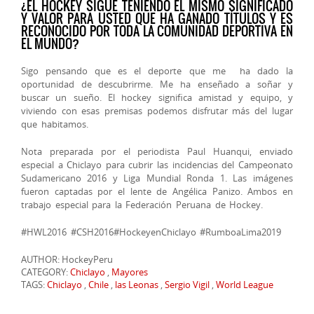
¿EL HOCKEY SIGUE TENIENDO EL MISMO SIGNIFICADO
Y VALOR PARA USTED QUE HA GANADO TÍTULOS Y ES
RECONOCIDO POR TODA LA COMUNIDAD DEPORTIVA EN
EL MUNDO?
Sigo pensando que es el deporte que me ha dado la
oportunidad de descubrirme. Me ha enseñado a soñar y
buscar un sueño. El hockey significa amistad y equipo, y
viviendo con esas premisas podemos disfrutar más del lugar
que habitamos.
Nota preparada por el periodista Paul Huanqui, enviado
especial a Chiclayo para cubrir las incidencias del Campeonato
Sudamericano 2016 y Liga Mundial Ronda 1. Las imágenes
fueron captadas por el lente de Angélica Panizo. Ambos en
trabajo especial para la Federación Peruana de Hockey.
#HWL2016 #CSH2016#HockeyenChiclayo #RumboaLima2019
AUTHOR: HockeyPeru
CATEGORY:
Chiclayo
,
Mayores
TAGS:
Chiclayo
,
Chile
,
las Leonas
,
Sergio Vigil
,
World League