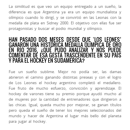
La similitud es que veo un equipo entregado a un sueño, la
diferencia es que Argentina ya era un equipo mundialista y
olímpico cuando lo dirigí, y se convirtió en las Leonas con la
medalla de plata en Sidney 2000. El objetivo con ellas fue ser
protagonistas y buscar el podio mundial y olímpico.
HAN PASADO DOS MESES DESDE QUE ‘LOS LEONES’
GANARON UNA HISTÓRICA MEDALLA OLÍMPICA DE ORO
EN RÍO 2016, ¿QUÉ PUDO ANALIZAR Y NOS PUEDE
COMENTAR DE ESA GESTA TRASCENDENTE EN SU PAÍS
Y PARA EL HOCKEY EN SUDAMÉRICA?
Fue un sueño sublime. Mejor no podía ser, las damas
abrieron el camino ganando distintas preseas y con el logro
de Los Leones el hockey argentino completó el medallero.
Fue fruto de mucho esfuerzo, convicción y aprendizaje. El
hockey de varones tiene su premio porque ayudó mucho al
de mujeres por la cantidad de entrenadores que dirigieron a
las chicas. Igual, queda mucho por mejorar, se ganan títulos
pero queda el sueño de tener los mejores seleccionados del
mundo y hacer de Argentina el lugar más bello del planeta
para jugar al hockey.