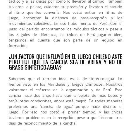
táctico y a las chicas por como lo llevaron al campo. También
tuvieron la pelota, cuidaron su posesión y llevaron el partido
al ritmo que les convenía. Nos costó entrar en ritmo de
juego, encontrar la dinámica de pase-recepción y los
movimientos colectivos. En eso hubo merito de Perú. Con el
paso del partido encontramos los módulos tácticos y pese a
los 8 goles de diferencia, las chicas de Perú jugaron bien,
tengamos en cuenta que son parte de un equipo en
formación.
¿UN FACTOR QUE INFLUYÓ EN EL JUEGO CHILENO ANTE
PERÚ FUE QUE LA CANCHA SEA DE ARENA Y NO DE
GRASS SINTÉTICO-AGUA?
Sabemos que el terreno ideal es la de sintético-agua. Lo
hemos visto en los Mundiales y Juegos Olímpicos. Nosotros
valoramos el esfuerzo de la organización y de Perú. Esta
cancha hace dos años hacía que la pelota de más botes y
tenía otras condiciones, ahora está mejor. De todas maneras
preferimos una ‘cancha de agua’ porque hace distinto el
juego. Por eso nos costó el primer tiempo, y las chicas
tuvieron problemas en la recepción pese a que hicieron tres
días de reconocimiento de la cancha.