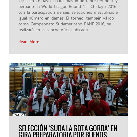
inicie en Chiclayo la cita más importante del hockey
peruano: la World League Round 1 – Chiclayo 2016
con la participación de seis selecciones masculinas e
igual número en damas. El torneo, también válido
como Campeonato Sudamericano PAHF 2016, se
realizará en la cancha oficial ubicada
Read More…
SELECCIÓN ‘SUDA LA GOTA GORDA’ EN
GIRA PREPARATORIA POR BUENOS