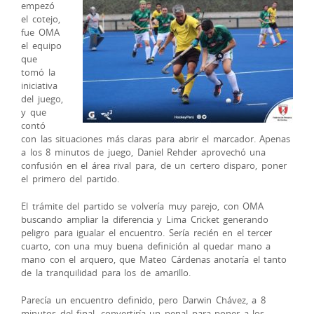
empezó
el cotejo,
fue OMA
el
equipo
que
tomó la
iniciativa
del juego,
y que
contó
con las situaciones más claras para abrir el marcador. Apenas
a los 8 minutos de juego, Daniel Rehder aprovechó una
confusión en el área rival para, de un certero disparo, poner
el primero del partido.
El trámite del partido se volvería muy parejo, con OMA
buscando ampliar la diferencia y Lima Cricket generando
peligro para igualar el encuentro. Sería recién en el tercer
cuarto, con una muy buena definición al quedar mano a
mano con el arquero, que Mateo Cárdenas anotaría el tanto
de la tranquilidad para los de amarillo.
Parecía un encuentro definido, pero Darwin Chávez, a 8
minutos del final, convertiría un penal para poner a los