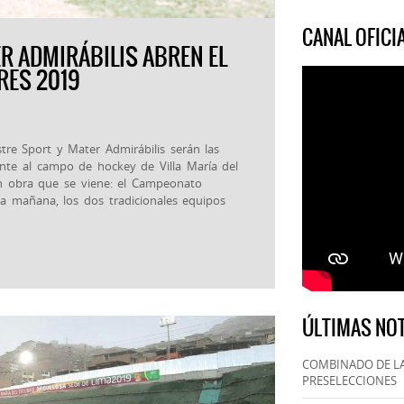
CANAL OFIC
ER ADMIRÁBILIS ABREN EL
RES 2019
stre Sport y Mater Admirábilis serán las
ente al campo de hockey de Villa María del
ran obra que se viene: el Campeonato
la mañana, los dos tradicionales equipos
ÚLTIMAS NOT
COMBINADO DE LA
PRESELECCIONES