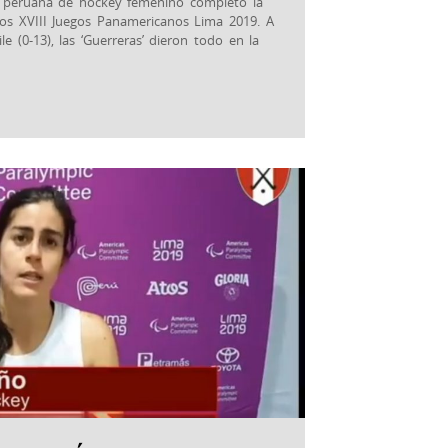
ión peruana de hockey femenino completó la
los XVIII Juegos Panamericanos Lima 2019. A
e (0-13), las ‘Guerreras’ dieron todo en la