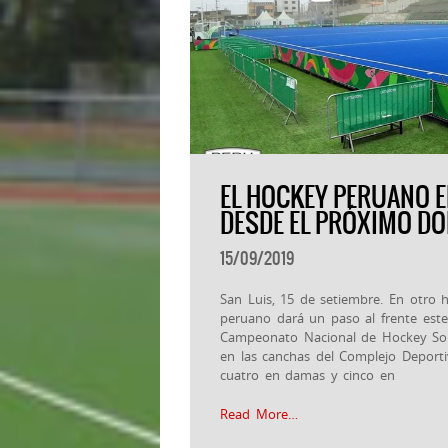
EL HOCKEY PERUANO E
DESDE EL PRÓXIMO D
15/09/2019
San Luis, 15 de setiembre. En otro h
peruano dará un paso al frente est
Campeonato Nacional de Hockey Sob
en las canchas del Complejo Deport
cuatro en damas y cinco en
Read More…