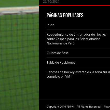
24/09/2025
07/11/2024
20/10/2024
20/10/2024
PÁGINAS POPULARES
Inicio
Requerimiento de Entrenador de Hockey
sobre Césped para los Seleccionados
Nacionales de Perú
Clubes de Base
Tabla de Posiciones
Canchas de hockey estarán en la zona sur d
complejo en VMT
Copyright 2016 FDPH | All Rights Reserved | Po