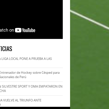
ICIAS
 LIGA LOCAL PONE A PRUEBA A LAS
Entrenador de Hockey sobre Césped para
Nacionales de Perú
AN SILVESTRE SPORT Y OMA EMPATARON EN
ECHA
MA VUELVE AL TRIUNFO ANTE
O