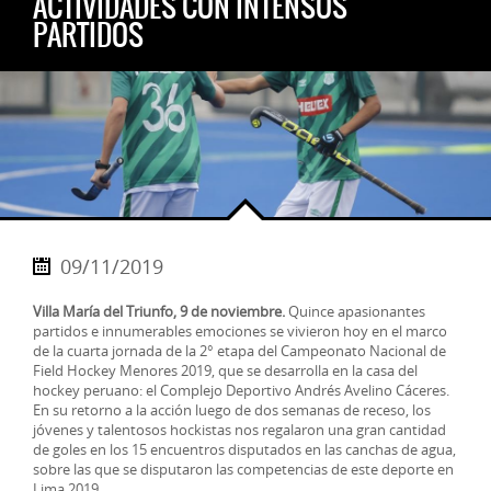
ACTIVIDADES CON INTENSOS
PARTIDOS
09/11/2019
Villa María del Triunfo, 9 de noviembre.
Quince apasionantes
partidos e innumerables emociones se vivieron hoy en el marco
de la cuarta jornada de la 2° etapa del Campeonato Nacional de
Field Hockey Menores 2019, que se desarrolla en la casa del
hockey peruano: el Complejo Deportivo Andrés Avelino Cáceres.
En su retorno a la acción luego de dos semanas de receso, los
jóvenes y talentosos hockistas nos regalaron una gran cantidad
de goles en los 15 encuentros disputados en las canchas de agua,
sobre las que se disputaron las competencias de este deporte en
Lima 2019.