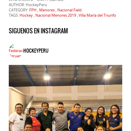
AUTHOR: HockeyPeru
CATEGORY:
FPH
,
Menores
,
Nacional Field
TAGS:
Hockey
,
Nacional Menores 2019
,
Villa María del Triunfo
SIGUENOS EN INSTAGRAM
HOCKEYPERU