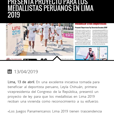
PRESENTA PROYECTO PARA LOS
MEDALLISTAS PERUANOS EN LIMA
2019
13/04/2019
Lima, 13 de abril.
En una excelente iniciativa tomada para
beneficiar al deportista peruano, Leyla Chihuán, primera
vicepresidenta del Congreso de la República, presentó un
proyecto de ley para que los medallistas en Lima 2019
reciban una vivienda como reconocimiento a su esfuerzo.
«Los Juegos Panamericanos Lima 2019 tienen trascendencia