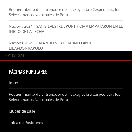
Requerimiento de Entrenador de Hockey sobre Césped para los
Seleccionados Nacionales de Perú
Nacional2024 | SAN SILVESTRE SPORT Y OMA EMPATARON EN EL
INICIO DE LA FECHA
Nacional2024 | OMA VUELVE AL TRIUNFO ANTE
LIBARDONI/APOLO
24/09/2025
07/11/2024
20/10/2024
20/10/2024
PÁGINAS POPULARES
Inicio
Requerimiento de Entrenador de Hockey sobre Césped para los
Seleccionados Nacionales de Perú
Clubes de Base
Tabla de Posiciones